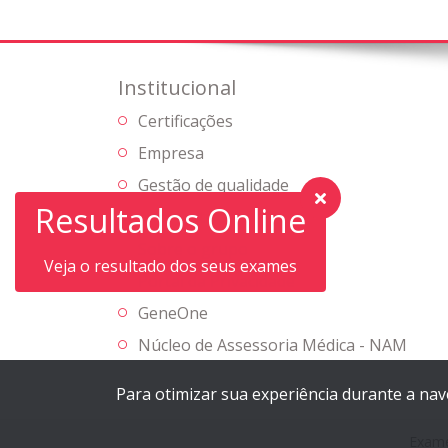
Institucional
Certificações
Empresa
Gestão de qualidade
Resultados Online
Informativos
Sobre o grupo
Veja o resultado dos seus exames
Portal da Privacidade
GeneOne
Núcleo de Assessoria Médica - NAM
Para otimizar sua experiência durante a na
Exam