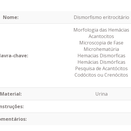
Nome:
Dismorfismo eritrocitário
Morfologia das Hemácias
Acantocitos
Microscopia de Fase
Microhematúria
lavra-chave:
Hemacias Dismorficas
Hemácias Dismórficas
Pesquisa de Acantócitos
Codócitos ou Crenócitos
Material:
Urina
Instruções:
omentários: